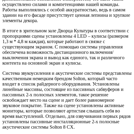
осуществлено силами и компетенциями нашей команды.
Работы выполнялись с особой аккуратностью, ведь в самом
здании на его фасаде присутствует ценная лепнина и хрупкие
элементы декора.
В итоге в зрительном зале Дворца Культуры в соответствии с
пропорциями сцены установлены 4 LED – кулисы (размером
1,3 м * 4,8 м каждая), которые работают в связке с
существующим экраном. С помощью системы управления
обеспечена возможность дистанционного включения/
выключения экрана и вывод как единого, так и различного
контента на основной экран и кулисы.
Система звукоусиления и акустические системы представлены
качественным немецким брендом Solton, который часто
входит в список райдерного оборудования. Установлены
линейные массивы, состоящие из пассивных сабвуферов и
пассивных 2-х полосных элементов, такое решение
освобождает место на сцене и дает более равномерное
звуковое покрытие. Также на сцене установлены активные
мониторы, которые позволяют артистам слышать себя во
время выступлений. Отдельно, для озвучивания первых рядов
установлены пассивные инсталляционные 2-х полосные
акустические системы Solton 8 CX.